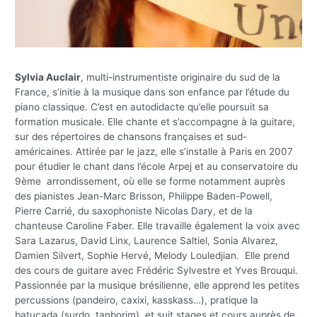
Sylvia Auclair
, multi-instrumentiste originaire du sud de la
France, s’initie à la musique dans son enfance par l’étude du
piano classique. C’est en autodidacte qu’elle poursuit sa
formation musicale. Elle chante et s’accompagne à la guitare,
sur des répertoires de chansons françaises et sud-
américaines. Attirée par le jazz, elle s’installe à Paris en 2007
pour étudier le chant dans l’école Arpej et au conservatoire du
9ème arrondissement, où elle se forme notamment auprès
des pianistes Jean-Marc Brisson, Philippe Baden-Powell,
Pierre Carrié, du saxophoniste Nicolas Dary, et de la
chanteuse Caroline Faber. Elle travaille également la voix avec
Sara Lazarus, David Linx, Laurence Saltiel, Sonia Alvarez,
Damien Silvert, Sophie Hervé, Melody Louledjian. Elle prend
des cours de guitare avec Frédéric Sylvestre et Yves Brouqui.
Passionnée par la musique brésilienne, elle apprend les petites
percussions (pandeiro, caxixi, kasskass…), pratique la
batucada (surdo, tanborim), et suit stages et cours auprès de